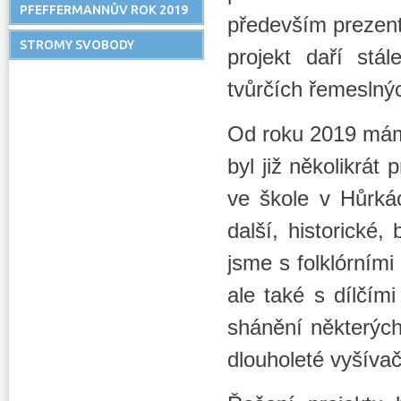
PFEFFERMANNŮV ROK 2019
především prezent
STROMY SVOBODY
projekt daří stá
tvůrčích řemeslnýc
Od roku 2019 máme
byl již několikrá
ve škole v Hůrká
další, historické
jsme s folklórním
ale také s dílčím
shánění některých
dlouholeté vyšíva