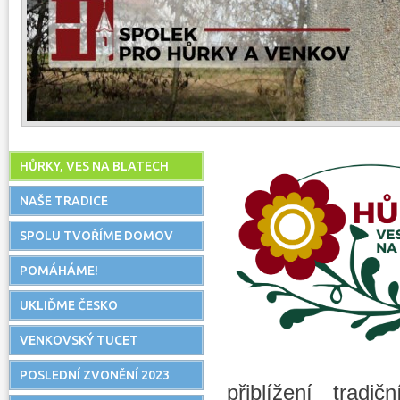
HŮRKY‚ VES NA BLATECH
NAŠE TRADICE
SPOLU TVOŘÍME DOMOV
POMÁHÁME!
UKLIĎME ČESKO
VENKOVSKÝ TUCET
POSLEDNÍ ZVONĚNÍ 2023
přiblížení trad