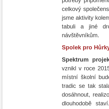
potřeby připomeno
celkový společens
jsme aktivity kolem
tabuli a jiné dr
návštěvníkům.
Spolek pro Hůrky
Spektrum proje
vznikl v roce 201
místní školní bud
tradic se tak sta
dosáhnout, realizo
dlouhodobě staví