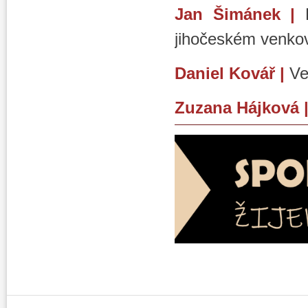
Jan Šimánek
|
L
jihočeském venko
Daniel Kovář |
Ve
Zuzana Hájková 