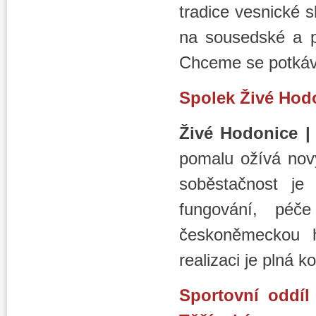
tradice vesnické s
na sousedské a př
Chceme se potkáv
Spolek Živé Hodo
Živé Hodonice |
pomalu ožívá nov
soběstačnost je
fungování, péč
českoněmeckou hi
realizaci je plná k
Sportovní oddíl