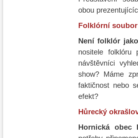
obou prezentujícíc
Folklórní soubor
Není folklór jak
nositele folklóru
návštěvníci vyhle
show? Máme zpra
faktičnost nebo 
efekt?
Hůrecký okrašlov
Hornická obec 