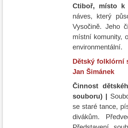
Ctiboř, místo k 
náves, který půs
Vysočině. Jeho č
místní komunity, 
environmentální.
Dětský folklórní
Jan Šimánek
Činnost dětskéh
souboru) |
Soubor
se staré tance, p
divákům. Předv
Představení sou