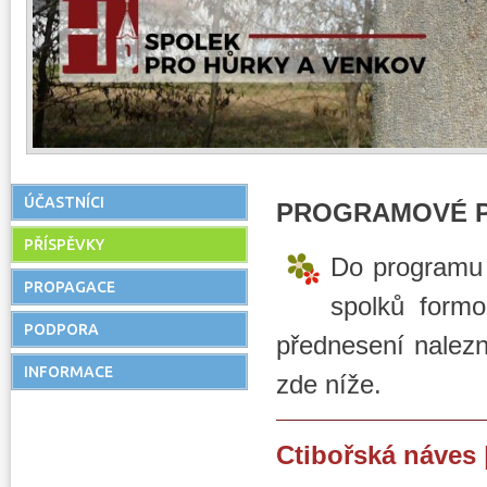
ÚČASTNÍCI
PROGRAMOVÉ P
PŘÍSPĚVKY
Do programu 
PROPAGACE
spolků formo
PODPORA
přednesení nalez
INFORMACE
zde níže.
Ctibořská náves 