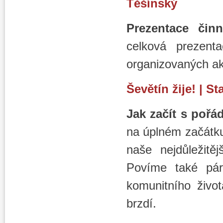
Těšínský
Prezentace činn
celková prezenta
organizovaných ak
Ševětín žije!
| St
Jak začít s pořá
na úplném začátk
naše nejdůležitě
Povíme také pá
komunitního živo
brzdí.