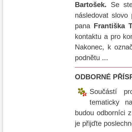
Bartošek.
Se stej
následovat slovo
pana
Františka T
kontaktu a pro ko
Nakonec, k označ
podnětu ...
ODBORNÉ PŘÍS
Součástí pr
tematicky n
budou odborníci z 
je přijďte poslechno