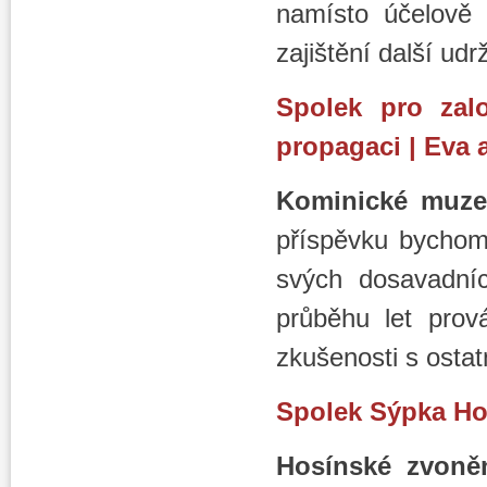
namísto účelově 
zajištění další udrž
Spolek pro zal
propagaci | Eva 
Kominické muze
příspěvku bychom
svých dosavadníc
průběhu let prová
zkušenosti s osta
Spolek Sýpka Ho
Hosínské zvoněn