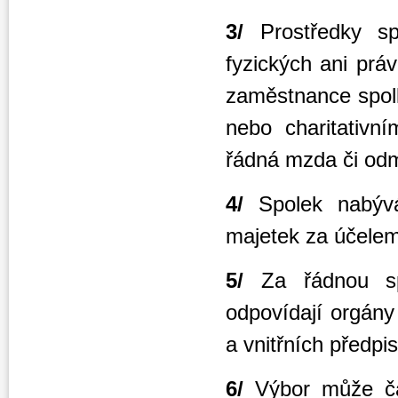
3/
Prostředky s
fyzických ani práv
zaměstnance spolk
nebo charitativn
řádná mzda či odm
4/
Spolek nabývá
majetek za účelem
5/
Za řádnou sp
odpovídají orgány
a vnitřních předpi
6/
Výbor může čá