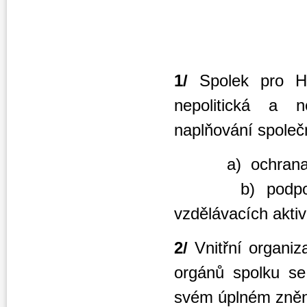
1/
Spolek pro Hů
nepolitická a 
naplňování společ
a) ochrana pří
b) podpo
vzdělávacích aktiv
2/
Vnitřní organiz
orgánů spolku se
svém úplném znění