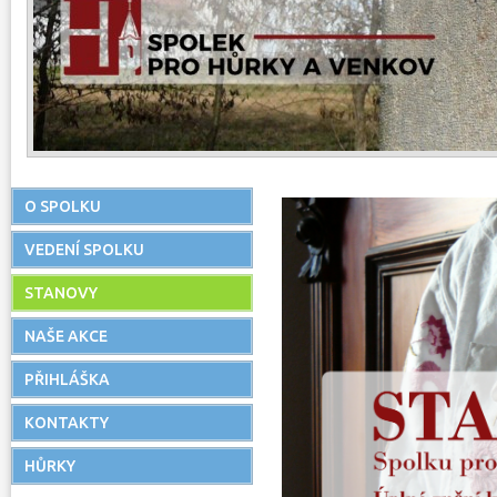
O SPOLKU
VEDENÍ SPOLKU
STANOVY
NAŠE AKCE
PŘIHLÁŠKA
KONTAKTY
HŮRKY