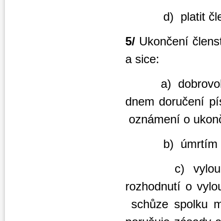
d) platit člen
5/
Ukončení členst
a sice:
a) dobrovol
dnem d
oznámení
o ukon
b) úmrtím č
c) vylou
rozhodnutí o
schůze spolku má