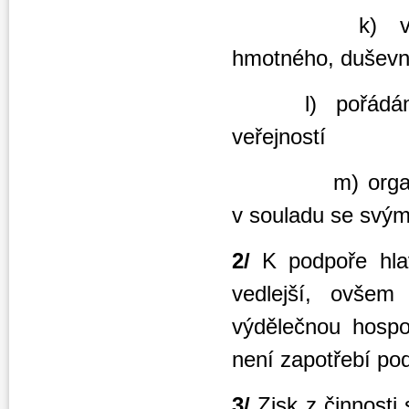
k) vzbuzován
hmotného, duševní
l) pořádání tem
veřejností
m) organizován
v souladu se svý
2/
K podpoře hlavn
vedlejší, ovšem
výdělečnou hospo
není zapotřebí po
3/
Zisk z činnosti 