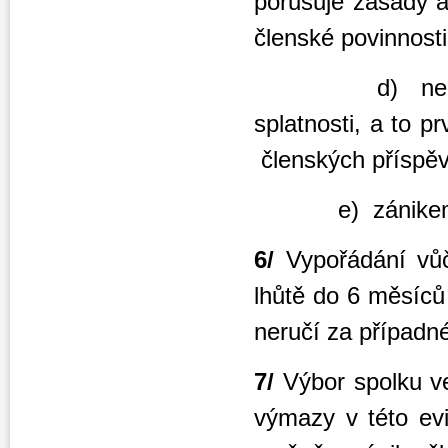
porušuje zás
členské povinnosti
d) nez
splatnosti, a 
členských příspě
e) zánikem 
6/
Vypořádání vůči
lhůtě do 6 měsíců
neručí za případné
7/
Výbor spolku ve
výmazy v této evi