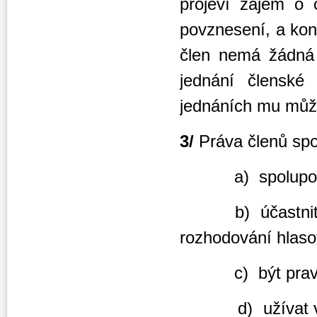
projeví zájem o 
povznesení, a kon
člen nemá žádná 
jednání členské
jednáních mu může
3/
Práva členů spo
a) spolupodílet 
b) účastnit se j
rozhodování hlas
c) být pravidel
d) užívat výhod