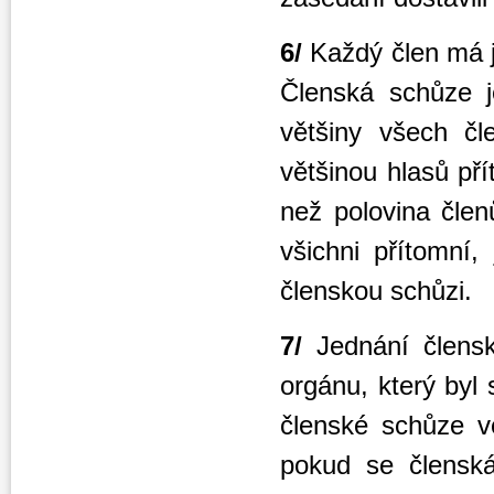
6/
Každý člen má j
Členská schůze j
většiny všech čl
většinou hlasů př
než polovina člen
všichni přítomní
členskou schůzi.
7/
Jednání člensk
orgánu, který byl
členské schůze v
pokud se člensk