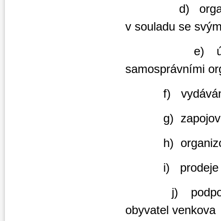
d) organizován
v souladu se svý
e) účasti na 
samosprávními org
f) vydávání a di
g) zapojování d
h) organizován
i) prodeje výr
j) podpory míst
obyvatel venkova