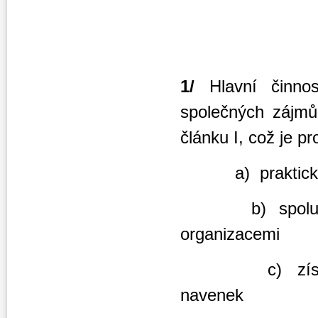
1/
Hlavní činnos
společných zájmů
článku I, což je p
a) praktické či
b) spolupráce 
organizacemi
c) získávání a
navenek