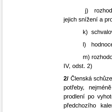
j) rozhodování 
jejich snížení a pr
k) schvalování
l) hodnocení čin
m) rozhodování o
IV, odst. 2)
2/
Členská schůze
potřeby, nejmén
prodlení po vyhot
předchozího kale