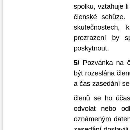
spolku, vztahuje-
členské schůze. 
skutečnostech, k
prozrazení by s
poskytnout.
5/
Pozvánka na č
být rozeslána čle
a čas zasedání se
členů se ho účas
odvolat nebo od
oznámeným datem 
zasedání dostavil