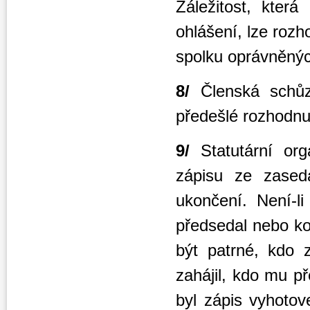
Záležitost, kter
ohlášení, lze roz
spolku oprávněnýc
8/
Členská schů
předešlé rozhodnut
9/
Statutární org
zápisu ze zasedá
ukončení. Není-l
předsedal nebo ko
být patrné, kdo 
zahájil, kdo mu p
byl zápis vyhoto