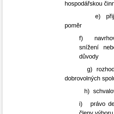
hospodářskou činn
e) přijímat za
poměr
f) navrhova
snížení neb
důvody
g) rozhodovat 
dobrovolných spol
h) schvalovat i
i) právo de
členy výboru