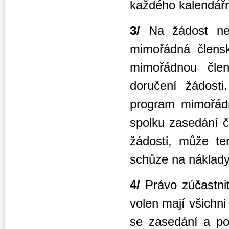
každého kalendářn
3/
Na žádost ne
mimořádná člensk
mimořádnou čle
doručení žádost
program mimořádn
spolku zasedání č
žádosti, může te
schůze na náklady
4/
Právo zúčastnit
volen mají všichni
se zasedání a pož