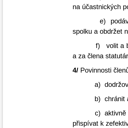
na účastnických po
e) podávat náv
spolku a obdržet 
f) volit a být v
a za člena statutá
4/
Povinnosti členů
a) dodržovat 
b) chránit a za
c) aktivně a pra
přispívat k zefekti