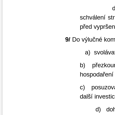
d) podle 
schválení st
před vypršen
9/
Do výlučné kom
a) svolávat čl
b) přezkoum
hospodaření 
c) posuzova
další investi
d) dohlížet n