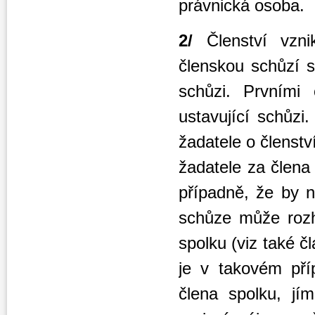
právnická osoba.
2/
Členství vzni
členskou schůzí sp
schůzi. Prvními
ustavující schůzi
žadatele o členstv
žadatele za člena
případně, že by n
schůze může rozh
spolku (viz také č
je v takovém pří
člena spolku, jí