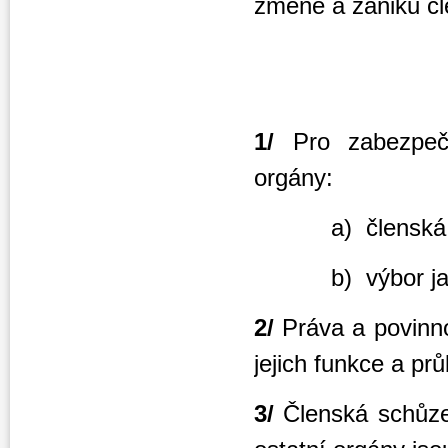
změně a zániku člen
1/
Pro zabezpeče
orgány:
a) členská s
b) výbor jako ko
2/
Práva a povinno
jejich funkce a pr
3/
Členská schůze