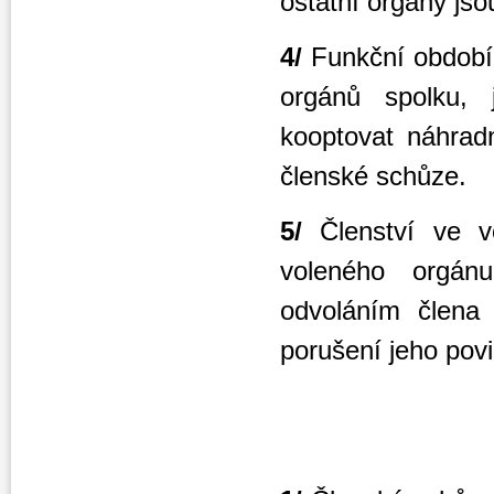
ostatní orgány jso
4/
Funkční období
orgánů spolku, 
kooptovat náhrad
členské schůze.
5/
Členství ve v
voleného orgán
odvoláním člena
porušení jeho povi