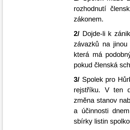
rozhodnutí člens
zákonem.
2/
Dojde-li k zán
závazků na jinou 
která má podobný
pokud členská sch
3/
Spolek pro Hůr
rejstříku. V ten 
změna stanov nabý
a účinnosti dnem
sbírky listin spolk