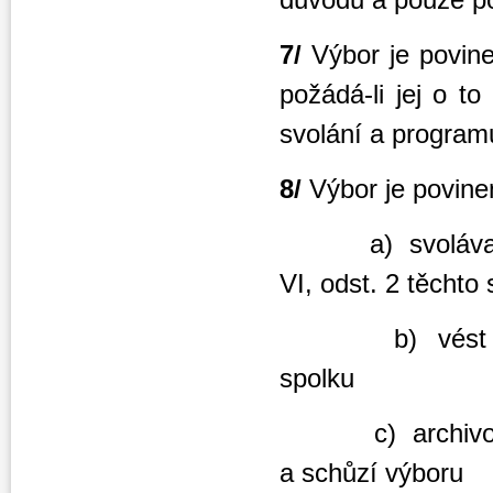
7/
Výbor je povin
požádá-li jej o t
svolání a program
8/
Výbor je povine
a) svolávat zas
VI, odst. 2 těchto
b) vést řádně 
spolku
c) archivovat v
a schůzí výboru