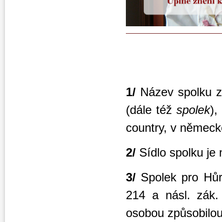
1/
Název spolku z
(dále též
spolek
),
country, v německ
2/
Sídlo spolku je
3/
Spolek pro Hůr
214 a násl. zák.
osobou způsobilou