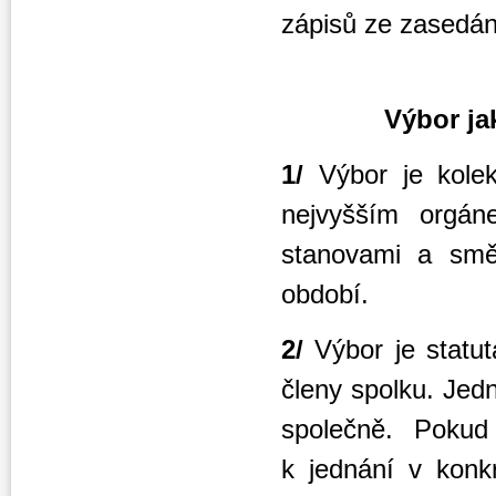
zápisů ze zasedán
Výbor
ja
1/
Výbor je kole
nejvyšším orgán
stanovami a smě
období.
2/
Výbor je statu
členy spolku. Jed
společně. Poku
k jednání v konkr