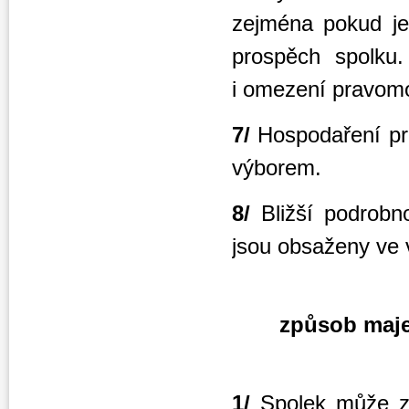
zejména pokud je
prospěch spolku
i omezení pravomoc
7/
Hospodaření pr
výborem.
8/
Bližší podrobn
jsou obsaženy ve 
způsob maje
1/
Spolek může z