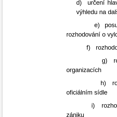
d) určení hla
výhledu na dal
e) posuzování 
rozhodování o vyl
f) rozhodování 
g) rozhodován
organizacích
h) rozhodován
oficiálním sídle
i) rozhodování
zániku