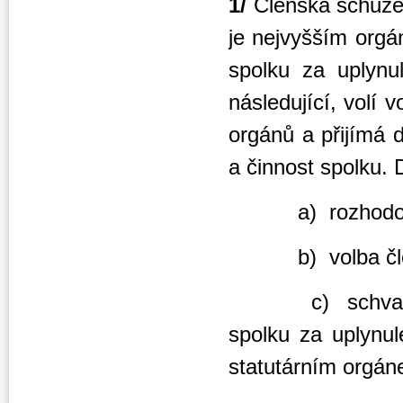
1/
Členská schůze
je nejvyšším orgá
spolku za uplynu
následující, volí 
orgánů a přijímá d
a činnost spolku. D
a) rozhodování 
b) volba členů
c) schval
spolku za upl
statutárním orgá