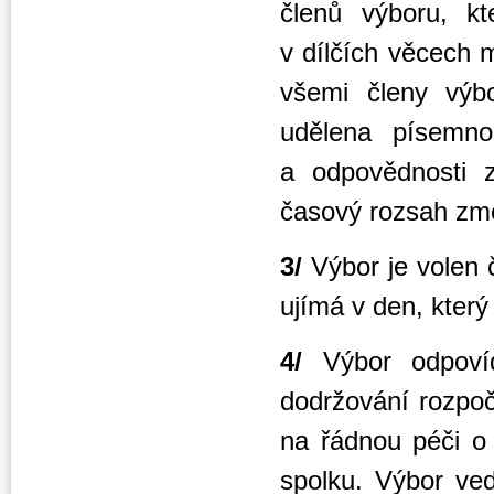
členů výboru, kt
v dílčích věcech 
všemi členy výb
udělena písemn
a odpovědnosti
časový rozsah zm
3/
Výbor je volen 
ujímá v den, který
4/
Výbor odpoví
dodržování rozpoč
na řádnou péči o
spolku. Výbor ved