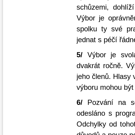
schůzemi, dohlíž
Výbor je oprávně
spolku ty své pr
jednat s péčí řád
5/
Výbor je svol
dvakrát ročně. V
jeho členů. Hlasy
výboru mohou být 
6/
Pozvání na s
odesláno s prog
Odchylky od toho
důvodů a pouze po